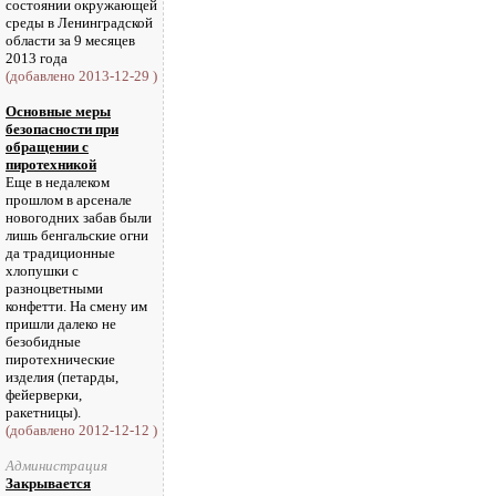
состоянии окружающей
среды в Ленинградской
области за 9 месяцев
2013 года
(добавлено 2013-12-29 )
Основные меры
безопасности при
обращении с
пиротехникой
Еще в недалеком
прошлом в арсенале
новогодних забав были
лишь бенгальские огни
да традиционные
хлопушки с
разноцветными
конфетти. На смену им
пришли далеко не
безобидные
пиротехнические
изделия (петарды,
фейерверки,
ракетницы).
(добавлено 2012-12-12 )
Администрация
Закрывается