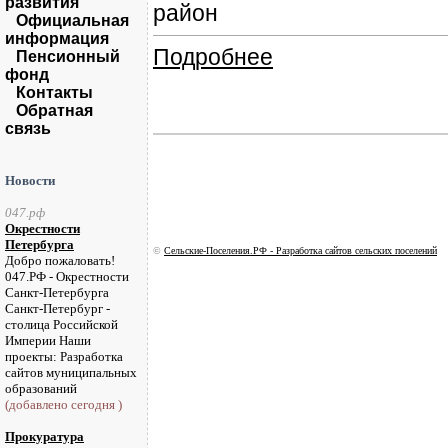
развития
район
Официальная
информация
Подробнее
Пенсионный
фонд
Контакты
Обратная
связь
Новости
047.рф
Окрестности
Петербурга
©
Сельские-Поселения.РФ - Разработка сайтов сельских поселений
Добро пожаловать!
047.РФ - Окрестности
Санкт-Петербурга
Санкт-Петербург -
столица Российской
Империи Наши
проекты: Разработка
сайтов муниципальных
образований
(добавлено сегодня )
Прокуратура