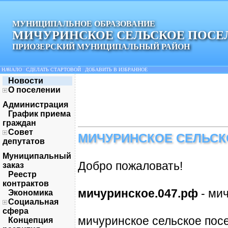
МУНИЦИПАЛЬНОЕ ОБРАЗОВАНИЕ
МИЧУРИНСКОЕ СЕЛЬСКОЕ ПОСЕ
ПРИОЗЕРСКИЙ МУНИЦИПАЛЬНЫЙ РАЙОН
НАЧАЛО
|
СДЕЛАТЬ СТАРТОВОЙ
|
ДОБАВИТЬ В ИЗБРАННОЕ
Новости
О поселении
Администрация
График приема
граждан
Совет
МИЧУРИНСКОЕ СЕЛЬСК
депутатов
Муниципальный
Добро пожаловать!
заказ
Реестр
контрактов
мичуринское.047.рф
- ми
Экономика
Социальная
сфера
мичуринское сельское пос
Концепция